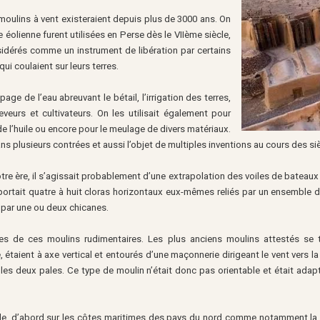
 moulins à vent existeraient depuis plus de 3000 ans. On
éolienne furent utilisées en Perse dès le VIIème siècle,
nsidérés comme un instrument de libération par certains
qui coulaient sur leurs terres.
e de l’eau abreuvant le bétail, l’irrigation des terres,
eurs et cultivateurs. On les utilisait également pour
de l’huile ou encore pour le meulage de divers matériaux.
ns plusieurs contrées et aussi l’objet de multiples inventions au cours des si
re ère, il s’agissait probablement d’une extrapolation des voiles de bateaux qu
ortait quatre à huit cloras horizontaux eux-mêmes reliés par un ensemble de 
t par une ou deux chicanes.
pales de ces moulins rudimentaires. Les plus anciens moulins attestés se 
, étaient à axe vertical et entourés d’une maçonnerie dirigeant le vent vers 
les deux pales. Ce type de moulin n’était donc pas orientable et était adapt
iècle, d’abord sur les côtes maritimes des pays du nord comme notamment la