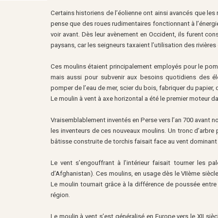
Certains historiens de l’éolienne ont ainsi avancés que les
pense que des roues rudimentaires fonctionnant à l’énergie 
voir avant. Dès leur avènement en Occident, ils furent co
paysans, car les seigneurs taxaient l’utilisation des rivières 
Ces moulins étaient principalement employés pour le pompag
mais aussi pour subvenir aux besoins quotidiens des élev
pomper de l’eau de mer, scier du bois, fabriquer du papier, 
Le moulin à vent à axe horizontal a été le premier moteur da
Vraisemblablement inventés en Perse vers l’an 700 avant not
les inventeurs de ces nouveaux moulins. Un tronc d’arbre p
bâtisse construite de torchis faisait face au vent dominan
Le vent s’engouffrant à l’intérieur faisait tourner les 
d’Afghanistan). Ces moulins, en usage dès le VIIème siècle
Le moulin tournait grâce à la différence de poussée entre 
région.
Le moulin à vent s’est généralisé en Europe vers le XII s