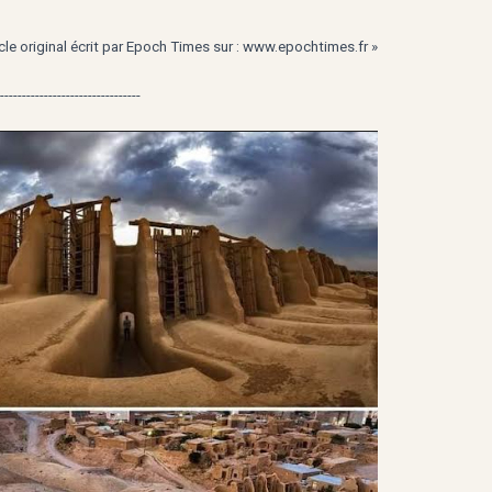
icle original écrit par Epoch Times sur : www.epochtimes.fr »
--------------------------------