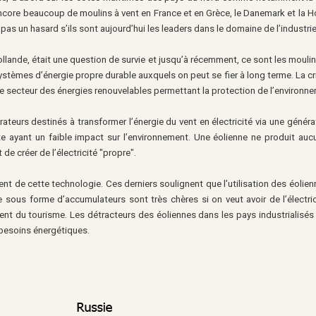
 encore beaucoup de moulins à vent en France et en Grèce, le Danemark et la 
t pas un hasard s’ils sont aujourd’hui les leaders dans le domaine de l’industri
ollande, était une question de survie et jusqu’à récemment, ce sont les moulins
ystèmes d’énergie propre durable auxquels on peut se fier à long terme. La cr
 le secteur des énergies renouvelables permettant la protection de l’environn
teurs destinés à transformer l’énergie du vent en électricité via une généra
e ayant un faible impact sur l’environnement. Une éolienne ne produit aucun
 de créer de l’électricité "propre".
nt de cette technologie. Ces derniers soulignent que l’utilisation des éolien
 sous forme d’accumulateurs sont très chères si on veut avoir de l’électric
 du tourisme. Les détracteurs des éoliennes dans les pays industrialisés av
s besoins énergétiques.