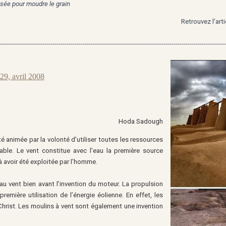
lisée pour moudre le grain
Retrouvez l’art
----------------------------------------------------------------------------------------------------------------
29, avril 2008
Hoda Sadough
té animée par la volonté d’utiliser toutes les ressources
able. Le vent constitue avec l’eau la première source
à avoir été exploitée par l’homme.
au vent bien avant l’invention du moteur. La propulsion
mière utilisation de l’énergie éolienne. En effet, les
hrist. Les moulins à vent sont également une invention