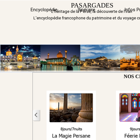
Aller au contenu
PASARGADES
Encyclopédie
Itinéraire
▼
Infos P
L'héritage de la Perse, la découverte de l'Iran
L'encyclopédie francophone du patrimoine et du voyage cu
NOS C