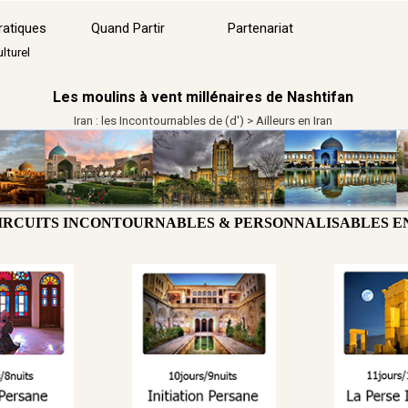
Sauter le menu
ratiques
Quand Partir
Partenariat
▼
lturel
Les moulins à vent millénaires de Nashtifan
Iran : les Incontournables de (d') > Ailleurs en Iran
IRCUITS INCONTOURNABLES & PERSONNALISABLES E