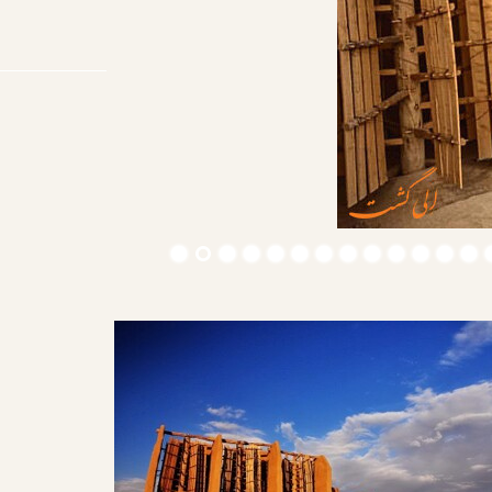
2
/
15