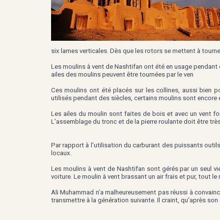
six lames verticales. Dès que les rotors se mettent à tourner
Les moulins à vent de Nashtifan ont été en usage pendant d
ailes des moulins peuvent être tournées par le ven
Ces moulins ont été placés sur les collines, aussi bien po
utilisés pendant des siècles, certains moulins sont encore 
Les ailes du moulin sont faites de bois et avec un vent for
L’assemblage du tronc et de la pierre roulante doit être tr
Par rapport à l’utilisation du carburant des puissants outi
locaux.
Les moulins à vent de Nashtifan sont gérés par un seul vi
voiture. Le moulin à vent brassant un air frais et pur, tout le
Ali Muhammad n’a malheureusement pas réussi à convaincre s
transmettre à la génération suivante. Il craint, qu’après son 