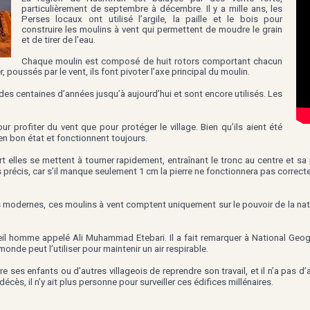
particulièrement de septembre à décembre. Il y a mille ans, les
Perses locaux ont utilisé l’argile, la paille et le bois pour
construire les moulins à vent qui permettent de moudre le grain
et de tirer de l’eau.
Chaque moulin est composé de huit rotors comportant chacun
, poussés par le vent, ils font pivoter l’axe principal du moulin.
es centaines d’années jusqu’à aujourd’hui et sont encore utilisés.
Les
ur profiter du vent que pour protéger le village. Bien qu’ils aient été
en bon état et fonctionnent toujours.
t elles se mettent à tourner rapidement, entraînant le tronc au centre et sa
ès précis, car s’il manque seulement 1 cm la pierre ne fonctionnera pas correc
ls modernes, ces moulins à vent comptent uniquement sur le pouvoir de la nat
eil homme appelé Ali Muhammad Etebari. Il a fait remarquer à National Geog
 monde peut l’utiliser pour maintenir un air respirable.
es enfants ou d’autres villageois de reprendre son travail, et il n’a pas d’
décès, il n’y ait plus personne pour surveiller ces édifices millénaires.