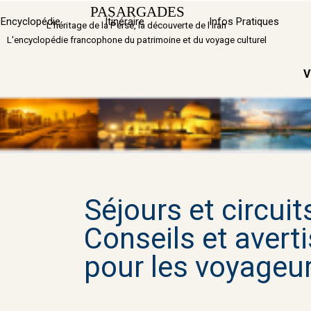
Aller au contenu
PASARGADES
Sauter 
Encyclopédie
Itinéraire
▼
Infos Pratiques
L'héritage de la Perse, la découverte de l'Iran
L'encyclopédie francophone du patrimoine et du voyage culturel
V
Séjours et circuits
Conseils et aver
pour les voyageu