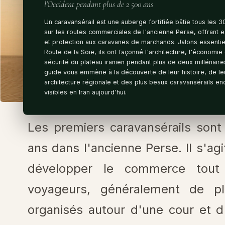
l'Occident pendant plus de 2 500 ans
Un caravansérail est une auberge fortifiée bâtie tous les 
sur les routes commerciales de l'ancienne Perse, offrant 
et protection aux caravanes de marchands. Jalons essentie
Route de la Soie, ils ont façonné l'architecture, l'économie 
sécurité du plateau iranien pendant plus de deux millénaire
guide vous emmène à la découverte de leur histoire, de le
architecture régionale et des plus beaux caravansérails en
visibles en Iran aujourd'hui.
Les premiers caravansérails sont
ans dans l'ancienne Perse. Il s'ag
développer le commerce tout
voyageurs, généralement de pl
organisés autour d'une cour et d'