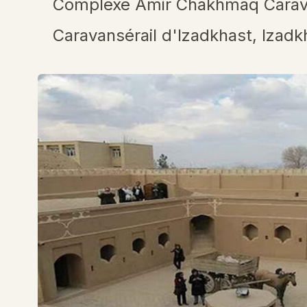
Complexe Amir Chakhmaq Carava
Caravansérail d'Izadkhast, Izadk