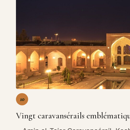
10
Vingt caravansérails emblématiq