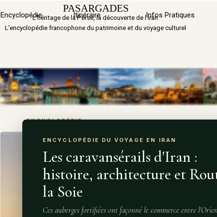
Aller au contenu
PASARGADES
Sauter 
Encyclopédie
Itinéraire
▼
Infos Pratiques
L'héritage de la Perse, la découverte de l'Iran
L'encyclopédie francophone du patrimoine et du voyage culturel
ENCYCLOPÉDIE
ENCYCLOPÉDIE DU VOYAGE EN IRAN
Les caravansérails d'Iran :
histoire, architecture et Rou
la Soie
Ces auberges fortifiées ont façonné le commerce entre l'Orien