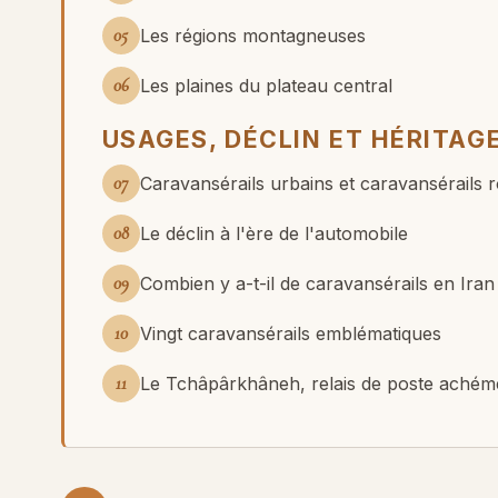
05
Les régions montagneuses
06
Les plaines du plateau central
USAGES, DÉCLIN ET HÉRITAG
07
Caravansérails urbains et caravansérails r
08
Le déclin à l'ère de l'automobile
09
Combien y a-t-il de caravansérails en Iran
10
Vingt caravansérails emblématiques
11
Le Tchâpârkhâneh, relais de poste achém