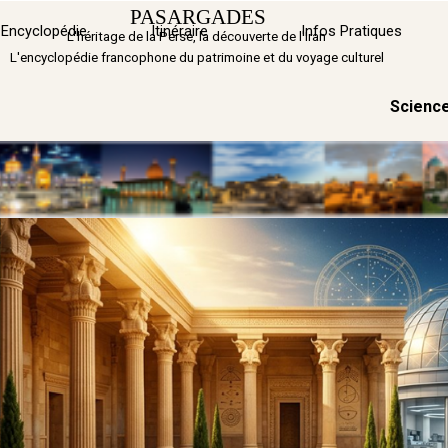
Aller au contenu
PASARGADES
Sauter 
Encyclopédie
Itinéraire
▼
Infos Pratiques
L'héritage de la Perse, la découverte de l'Iran
L'encyclopédie francophone du patrimoine et du voyage culturel
Science