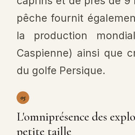
caprins et de près de 9 
pêche fournit égalemen
la production mondia
Caspienne) ainsi que c
du golfe Persique.
05
L'omniprésence des explo
petite taille