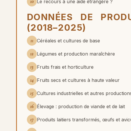
10
Le recours à une aide étrangère ?
DONNÉES DE PROD
(2018–2025)
11
Céréales et cultures de base
12
Légumes et production maraîchère
13
Fruits frais et horticulture
14
Fruits secs et cultures à haute valeur
15
Cultures industrielles et autres production
16
Élevage : production de viande et de lait
17
Produits laitiers transformés, œufs et avic