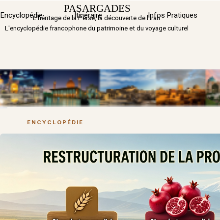
Aller au contenu
PASARGADES
Sauter 
Encyclopédie
Itinéraire
▼
Infos Pratiques
L'héritage de la Perse, la découverte de l'Iran
L'encyclopédie francophone du patrimoine et du voyage culturel
ENCYCLOPÉDIE