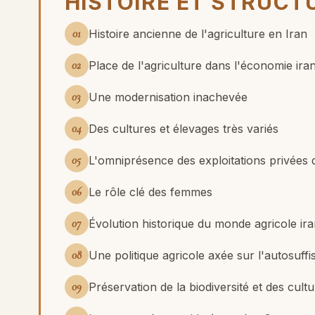
HISTOIRE ET STRUCT
01
Histoire ancienne de l'agriculture en Iran
02
Place de l'agriculture dans l'économie ira
03
Une modernisation inachevée
04
Des cultures et élevages très variés
05
L'omniprésence des exploitations privées de
06
Le rôle clé des femmes
07
Évolution historique du monde agricole ira
08
Une politique agricole axée sur l'autosuffi
09
Préservation de la biodiversité et des cultu