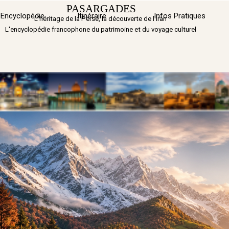
Aller au contenu
PASARGADES
Sauter 
Encyclopédie
Itinéraire
▼
Infos Pratiques
L'héritage de la Perse, la découverte de l'Iran
L'encyclopédie francophone du patrimoine et du voyage culturel