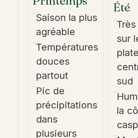
Printemps
Été
Saison la plus
Très
agréable
sur l
Températures
plat
douces
centr
partout
sud
Pic de
Humi
précipitations
la c
dans
casp
plusieurs