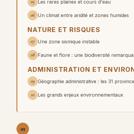
05
Les rares plaines et cours d'eau
06
Un climat entre aridité et zones humides
NATURE ET RISQUES
07
Une zone sismique instable
08
Faune et flore : une biodiversité remarqua
ADMINISTRATION ET ENVIR
09
Géographie administrative : les 31 provinc
10
Les grands enjeux environnementaux
01