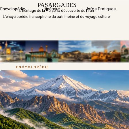
Aller au contenu
PASARGADES
Sauter 
Encyclopédie
Itinéraire
▼
Infos Pratiques
L'héritage de la Perse, la découverte de l'Iran
L'encyclopédie francophone du patrimoine et du voyage culturel
ENCYCLOPÉDIE