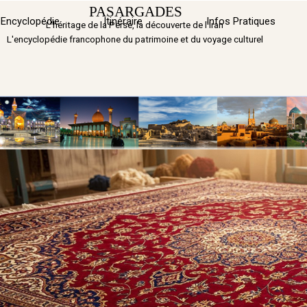
Aller au contenu
PASARGADES
Sauter 
Encyclopédie
Itinéraire
▼
Infos Pratiques
L'héritage de la Perse, la découverte de l'Iran
L'encyclopédie francophone du patrimoine et du voyage culturel