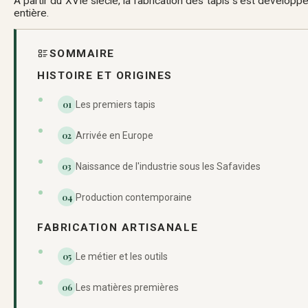
À partir du XVI
e
siècle, la fabrication des tapis s'est développé
entière.
SOMMAIRE
HISTOIRE ET ORIGINES
01
Les premiers tapis
02
Arrivée en Europe
03
Naissance de l'industrie sous les Safavides
04
Production contemporaine
FABRICATION ARTISANALE
05
Le métier et les outils
06
Les matières premières