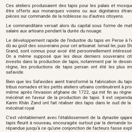
Ces ateliers produisaient des tapis pour les palais et mosq
être offerts aux monarques voisins ou aux dignitaires étran
pièces sur commande de la noblesse ou d'autres citoyens.
Le commanditaire versait alors du capital sous forme de mat
salaire aux artisans pendant la durée du nouage.
Le développement rapide de l'industrie du tapis en Perse à 
dû au goût des souverains pour cet artisanat. Ismaïl I
er
, puis 
Grand, sont connus pour avoir été personnellement intéressés
On a même supposé que les deux derniers souverains cit
investis dans la production de tapis, notamment par le dessin
règne, les productions de tapis persan ont été les plus i
safavide.
Bien que les Safavides aient transformé la fabrication du tapi
tribus nomades et les petits ateliers urbains continuèrent à pr
même après l'invasion afghane de 1722, qui mit fin au règne
mécénat en faveur de la production de tapis. Il est cepend
Karim Khân Zand ont fait réaliser des tapis dans le sud de la
mécénat royal.
C'est véritablement avec l'établissement de la dynastie qajar
tapis fleurit à nouveau, encouragée surtout par la demande loc
répandue jusqu'à ce qu'une conjonction de facteurs fasse expl