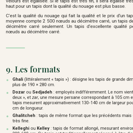
velours est égalisée. Si le tapis est très fin, il sera égalisé trè
haut pour un tapis dont la qualité du nouage est plus basse.
C'est la qualité du nouage qui fait la qualité et le prix d'un ta
moyenne compte 2 500 nœuds au décimètre carré, un tapis d
décimètre carré seulement. Un tapis d'excellente qualité 
nœuds au décimètre carré.
9. Les formats
Ghali
(littéralement « tapis ») : désigne les tapis de grande di
plus de 190 × 280 cm.
Dozar
ou
Sedjadeh
: employés indifféremment. Le nom vien
deux », et
zar
, une mesure persane correspondant à 105 cm e
tapis mesurent approximativement 130-140 cm de largeur po
cm de longueur.
Ghalitcheh
: tapis de même format que les précédents mais 
très fine.
Kelleghi
ou
Kelley
: tapis de format allongé, mesurant envir