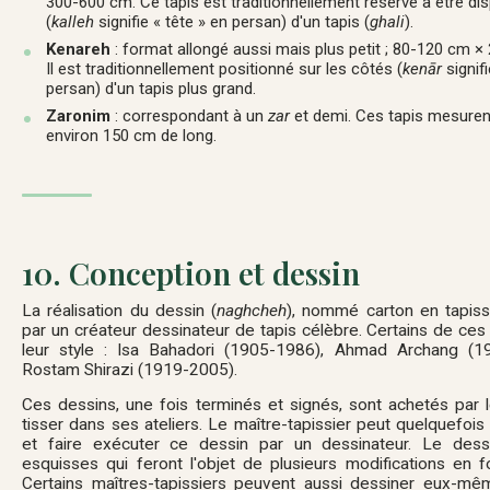
300-600 cm. Ce tapis est traditionnellement réservé à être di
(
kalleh
signifie « tête » en persan) d'un tapis (
ghali
).
Kenareh
: format allongé aussi mais plus petit ; 80-120 cm ×
Il est traditionnellement positionné sur les côtés (
kenār
signif
persan) d'un tapis plus grand.
Zaronim
: correspondant à un
zar
et demi. Ces tapis mesure
environ 150 cm de long.
10. Conception et dessin
La réalisation du dessin (
naghcheh
), nommé carton en tapiss
par un créateur dessinateur de tapis célèbre. Certains de ce
leur style : Isa Bahadori (1905-1986), Ahmad Archang (19
Rostam Shirazi (1919-2005).
Ces dessins, une fois terminés et signés, sont achetés par le
tisser dans ses ateliers. Le maître-tapissier peut quelquefoi
et faire exécuter ce dessin par un dessinateur. Le dessi
esquisses qui feront l'objet de plusieurs modifications en f
Certains maîtres-tapissiers peuvent aussi dessiner eux-m