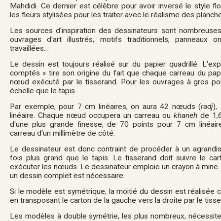
Mahdidi. Ce dernier est célèbre pour avoir inversé le style f
les fleurs stylisées pour les traiter avec le réalisme des planc
Les sources d'inspiration des dessinateurs sont nombreuses
ouvrages d'art illustrés, motifs traditionnels, panneaux 
travaillées…
Le dessin est toujours réalisé sur du papier quadrillé. L'exp
comptés » tire son origine du fait que chaque carreau du papi
nœud exécuté par le tisserand. Pour les ouvrages à gros poi
échelle que le tapis.
Par exemple, pour 7 cm linéaires, on aura 42 nœuds (
radj
),
linéaire. Chaque nœud occupera un carreau ou
khaneh
de 1,6
d'une plus grande finesse, de 70 points pour 7 cm linéa
carreau d'un millimètre de côté.
Le dessinateur est donc contraint de procéder à un agrand
fois plus grand que le tapis. Le tisserand doit suivre le ca
exécuter les nœuds. Le dessinateur emploie un crayon à mine. 
un dessin complet est nécessaire.
Si le modèle est symétrique, la moitié du dessin est réalisée c
en transposant le carton de la gauche vers la droite par le tiss
Les modèles à double symétrie, les plus nombreux, nécessiten