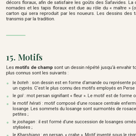
décors floraux, afin de satisfaire les goûts des Safavides. La 
nomades et les tapis floraux est due au rôle du « maître » (
o
carton qui sera reproduit par les noueurs. Les dessins des 
transmis par la tradition.
15. Motifs
Les
motifs de champ
sont un dessin répété jusqu'à envahir t
plus connus sont les suivants :
le
boteh
: son dessin est en forme d'amande ou représente po
un cyprès. C'est le plus connu des motifs employés en Perse 
le
gol
: mot persan signifiant « fleur ». Le motif est de forme 
le motif
hérati
: motif composé d'une rosace centrale enferm
losange. Les sommets du losange sont surmontés de rosace
petites ;
le
joshagan
: il est formé d'une succession de losanges ornés
stylisées ;
le
Kharshiang
: en persan, « crabe ». Motif inventé sous le rè