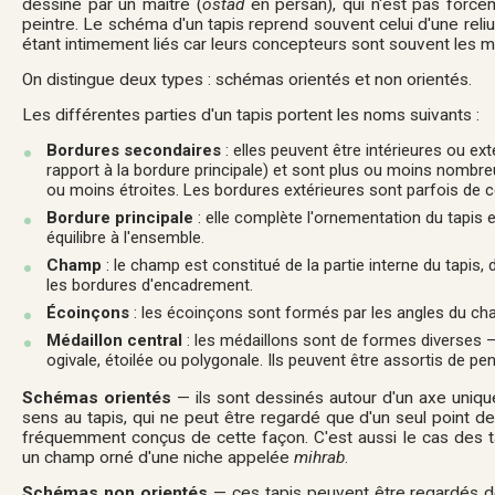
dessiné par un maître (
ostad
en persan), qui n'est pas forcém
peintre. Le schéma d'un tapis reprend souvent celui d'une reliu
étant intimement liés car leurs concepteurs sont souvent les 
On distingue deux types : schémas orientés et non orientés.
Les différentes parties d'un tapis portent les noms suivants :
Bordures secondaires
: elles peuvent être intérieures ou ext
rapport à la bordure principale) et sont plus ou moins nombre
ou moins étroites. Les bordures extérieures sont parfois de c
Bordure principale
: elle complète l'ornementation du tapis 
équilibre à l'ensemble.
Champ
: le champ est constitué de la partie interne du tapis, 
les bordures d'encadrement.
Écoinçons
: les écoinçons sont formés par les angles du ch
Médaillon central
: les médaillons sont de formes diverses — 
ogivale, étoilée ou polygonale. Ils peuvent être assortis de pen
Schémas orientés
— ils sont dessinés autour d'un axe uniq
sens au tapis, qui ne peut être regardé que d'un seul point de 
fréquemment conçus de cette façon. C'est aussi le cas des t
un champ orné d'une niche appelée
mihrab
.
Schémas non orientés
— ces tapis peuvent être regardés de