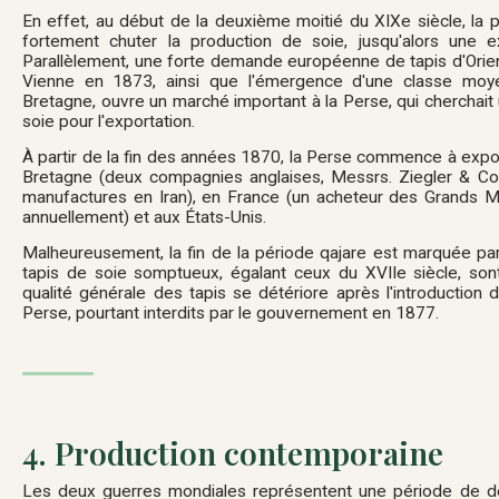
En effet, au début de la deuxième moitié du XIX
e
siècle, la p
fortement chuter la production de soie, jusqu'alors une e
Parallèlement, une forte demande européenne de tapis d'Orient
Vienne en 1873, ainsi que l'émergence d'une classe moy
Bretagne, ouvre un marché important à la Perse, qui cherchait u
soie pour l'exportation.
À partir de la fin des années 1870, la Perse commence à exp
Bretagne (deux compagnies anglaises, Messrs. Ziegler & Co
manufactures en Iran), en France (un acheteur des Grands M
annuellement) et aux États-Unis.
Malheureusement, la fin de la période qajare est marquée pa
tapis de soie somptueux, égalant ceux du XVII
e
siècle, sont
qualité générale des tapis se détériore après l'introduction
Perse, pourtant interdits par le gouvernement en 1877.
4. Production contemporaine
Les deux guerres mondiales représentent une période de déc