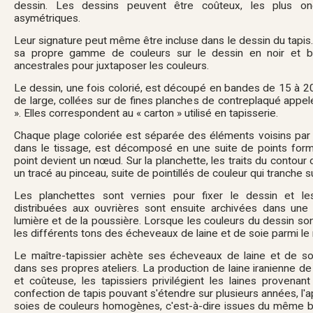
dessin. Les dessins peuvent être coûteux, les plus o
asymétriques.
Leur signature peut même être incluse dans le dessin du tapis
sa propre gamme de couleurs sur le dessin en noir et bl
ancestrales pour juxtaposer les couleurs.
Le dessin, une fois colorié, est découpé en bandes de 15 à 2
de large, collées sur de fines planches de contreplaqué appel
». Elles correspondent au « carton » utilisé en tapisserie.
Chaque plage coloriée est séparée des éléments voisins par un
dans le tissage, est décomposé en une suite de points form
point devient un nœud. Sur la planchette, les traits du contour
un tracé au pinceau, suite de pointillés de couleur qui tranche s
Les planchettes sont vernies pour fixer le dessin et le
distribuées aux ouvrières sont ensuite archivées dans une p
lumière et de la poussière. Lorsque les couleurs du dessin sont 
les différents tons des écheveaux de laine et de soie parmi le 
Le maître-tapissier achète ses écheveaux de laine et de soi
dans ses propres ateliers. La production de laine iranienne de
et coûteuse, les tapissiers privilégient les laines provenan
confection de tapis pouvant s'étendre sur plusieurs années, l'
soies de couleurs homogènes, c'est-à-dire issues du même ba