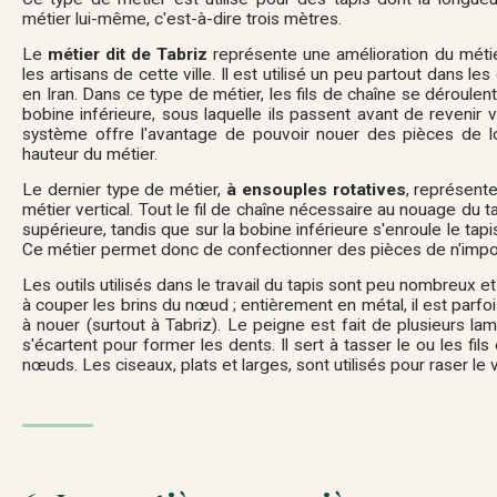
métier lui-même, c'est-à-dire trois mètres.
Le
métier dit de Tabriz
représente une amélioration du métier 
les artisans de cette ville. Il est utilisé un peu partout dans l
en Iran. Dans ce type de métier, les fils de chaîne se déroulen
bobine inférieure, sous laquelle ils passent avant de revenir 
système offre l'avantage de pouvoir nouer des pièces de l
hauteur du métier.
Le dernier type de métier,
à ensouples rotatives
, représente
métier vertical. Tout le fil de chaîne nécessaire au nouage du t
supérieure, tandis que sur la bobine inférieure s'enroule le tapi
Ce métier permet donc de confectionner des pièces de n'impor
Les outils utilisés dans le travail du tapis sont peu nombreux e
à couper les brins du nœud ; entièrement en métal, il est parfo
à nouer (surtout à Tabriz). Le peigne est fait de plusieurs l
s'écartent pour former les dents. Il sert à tasser le ou les fi
nœuds. Les ciseaux, plats et larges, sont utilisés pour raser le 