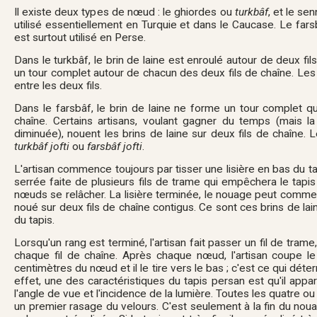
Il existe deux types de nœud : le ghiordes ou
turkbâf
, et le se
utilisé essentiellement en Turquie et dans le Caucase. Le farsb
est surtout utilisé en Perse.
Dans le turkbâf, le brin de laine est enroulé autour de deux fi
un tour complet autour de chacun des deux fils de chaîne. Les
entre les deux fils.
Dans le farsbâf, le brin de laine ne forme un tour complet qu
chaîne. Certains artisans, voulant gagner du temps (mais la
diminuée), nouent les brins de laine sur deux fils de chaîne.
turkbâf jofti
ou
farsbâf jofti
.
L'artisan commence toujours par tisser une lisière en bas du ta
serrée faite de plusieurs fils de trame qui empêchera le tapis 
nœuds se relâcher. La lisière terminée, le nouage peut commen
noué sur deux fils de chaîne contigus. Ce sont ces brins de lai
du tapis.
Lorsqu'un rang est terminé, l'artisan fait passer un fil de trame
chaque fil de chaîne. Après chaque nœud, l'artisan coupe le
centimètres du nœud et il le tire vers le bas ; c'est ce qui déte
effet, une des caractéristiques du tapis persan est qu'il appar
l'angle de vue et l'incidence de la lumière. Toutes les quatre ou
un premier rasage du velours. C'est seulement à la fin du nou