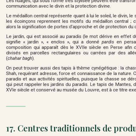
Les nuages, qui sous forme très stylisée peuvent être transfor
communication avec le divin et la protection divine.
Le médaillon central représente quant à lui le soleil, le divin, le
les écoinçons reprennent les motifs du médaillon central ; 
alors la signification de portes d'approche et de protection du c
Le jardin, qui est associé au paradis (le mot dérive en effet
signifie « jardin », « enclos », qui a donné
pardis
en persan
composition qui apparaît dès le XVII
e
siècle en Perse afin d'
divisés en parcelles rectangulaires ou carrées par des allé
(
chahar bagh
).
On peut trouver aussi des tapis à thème cynégétique : la chas
Shah, requérant adresse, force et connaissance de la nature. 
paradis et aux activités spirituelles, puisque la chasse se d
qui peut rappeler les jardins du paradis. Le tapis de Mantes,
XVI
e
siècle et conservé au musée du Louvre, est à ce titre exe
17. Centres traditionnels de produ