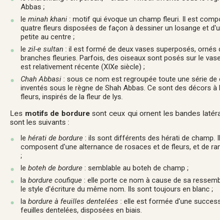
Abbas ;
le
minah khani
: motif qui évoque un champ fleuri. Il est com
quatre fleurs disposées de façon à dessiner un losange et d'u
petite au centre ;
le
zil-e sultan
: il est formé de deux vases superposés, ornés 
branches fleuries. Parfois, des oiseaux sont posés sur le vase
est relativement récente (XIX
e
siècle) ;
Chah Abbasi
: sous ce nom est regroupée toute une série de
inventés sous le règne de Shah Abbas. Ce sont des décors à
fleurs, inspirés de la fleur de lys.
Les
motifs de bordure
sont ceux qui ornent les bandes latéra
sont les suivants :
le
hérati de bordure
: ils sont différents des hérati de champ. I
composent d'une alternance de rosaces et de fleurs, et de ra
;
le
boteh de bordure
: semblable au boteh de champ ;
la
bordure coufique
: elle porte ce nom à cause de sa ressem
le style d'écriture du même nom. Ils sont toujours en blanc ;
la
bordure à feuilles dentelées
: elle est formée d'une succes
feuilles dentelées, disposées en biais.